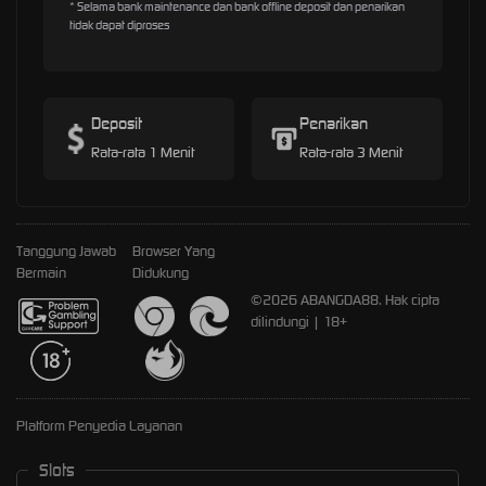
* Selama bank maintenance dan bank offline deposit dan penarikan
tidak dapat diproses
Deposit
Penarikan
Rata-rata 1 Menit
Rata-rata 3 Menit
Tanggung Jawab
Browser Yang
Bermain
Didukung
©2026 ABANGDA88. Hak cipta
dilindungi | 18+
Platform Penyedia Layanan
Slots